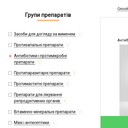
Спосі
Групи препаратів
Засоби для догляду за вименем
3
Антиб
Протизапальні препарати
2
Антибіотики і протимікробні
препарати
12
Протипаразитарні препарати
5
Протимаститні препарати
6
Препарати для лікування
репродуктивних органів
4
Вітамінно-мінеральні препарати
2
Мазі і антисептики
6