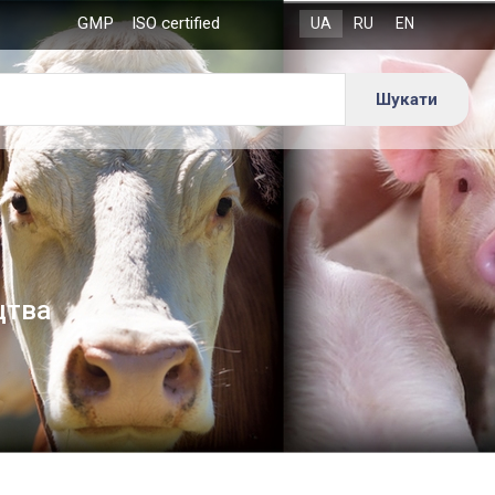
GMP
ISO certified
цтва