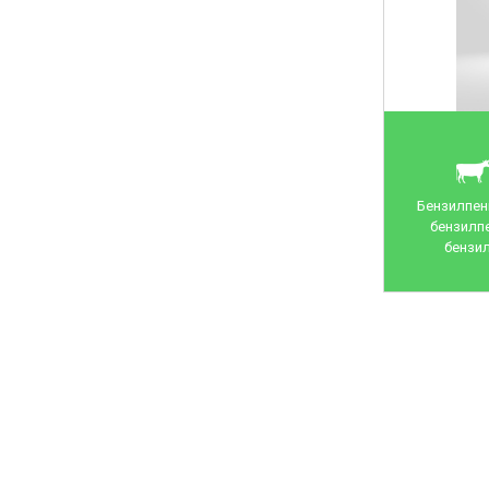
Бензилпені
бензилпе
бензил