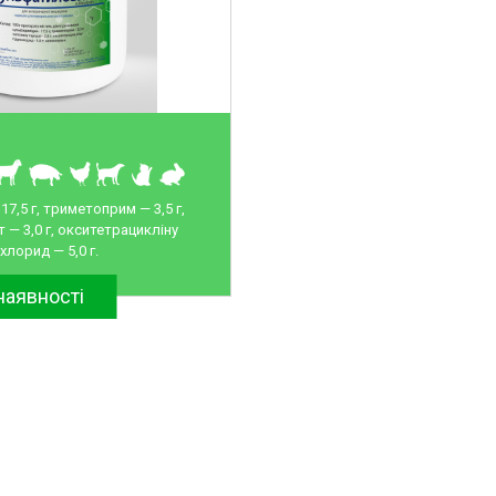
7,5 г, триметоприм — 3,5 г,
 — 3,0 г, окситетрацикліну
хлорид — 5,0 г.
наявності