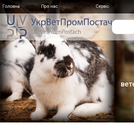
Головна
(current)
Про нас
Сервіс
вет