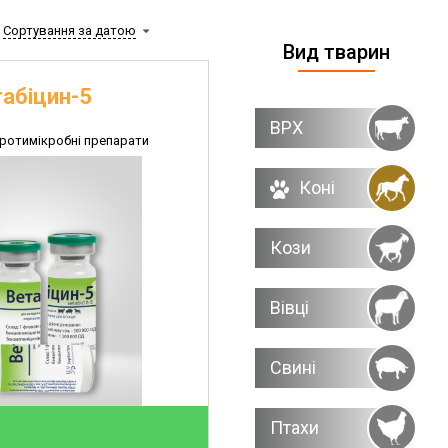
Сортування за датою
Вид тварин
абіцин-5
ВРХ
протимікробні препарати
Коні
Кози
Вівці
Свині
Птахи