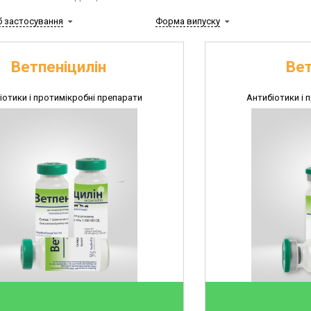
б застосування
Форма випуску
Ветпеніцилін
Вет
іотики і протимікробні препарати
Антибіотики і 