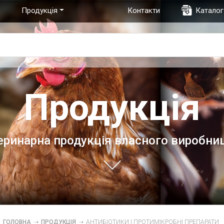
Продукція
Контакти
Каталог
Продукція
еринарна продукція власного виробни
ГОЛОВНА
➝
ПРОДУКЦІЯ
➝
АНТИБІОТИКИ І ПРОТИМІКРОБНІ ПРЕПАРАТИ