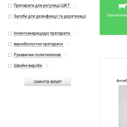
Препарати для регуляції ШКТ
2
Бензилпені
Засоби для дезінфекції та дератизації
3
Інсектоакарицидні препарати
1
Імунобіологічні препарати
3
Рукавички поліетиленові
2
Швейні вироби
14
Антиб
СКИНУТИ ФІЛЬТР