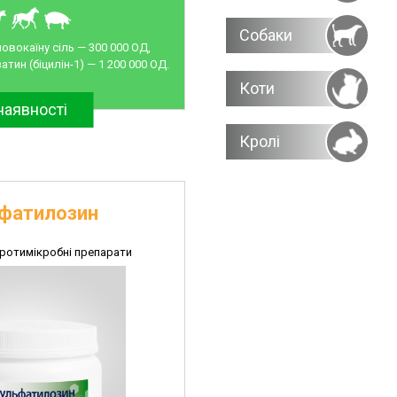
Собаки
овокаїну сіль — 300 000 ОД,
атин (біцилін-1) — 1 200 000 ОД.
Коти
наявності
Кролі
фатилозин
протимікробні препарати