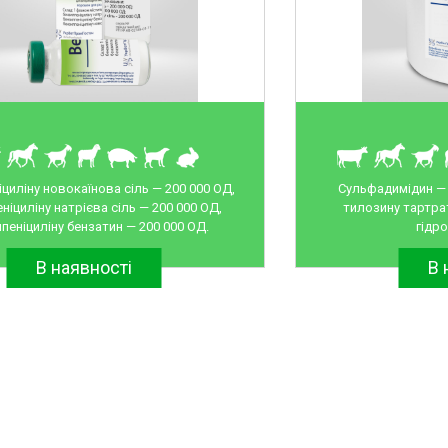
циліну новокаїнова сіль — 200 000 ОД,
Сульфадимідин — 1
ніциліну натрієва сіль — 200 000 ОД,
тилозину тартрат
пеніциліну бензатин — 200 000 ОД.
гідро
В наявності
В 