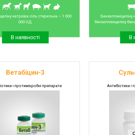
циліну натрієва сіль стерильна — 1 000
Бензилпеніциліну н
000 ОД.
бензилпеніциліну бенз
В наявності
В 
Ветабіцин-3
Суль
іотики і протимікробні препарати
Антибіотики і 