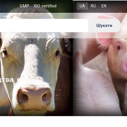
GMP
ISO certified
цтва