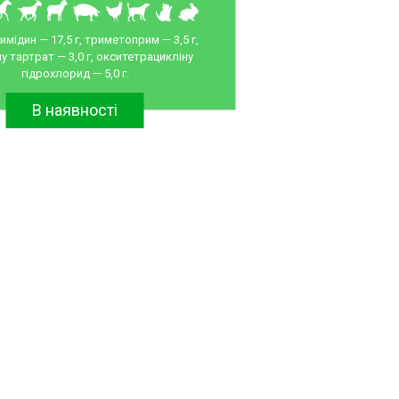
мідин — 17,5 г, триметоприм — 3,5 г,
у тартрат — 3,0 г, окситетрацикліну
гідрохлорид — 5,0 г.
В наявності