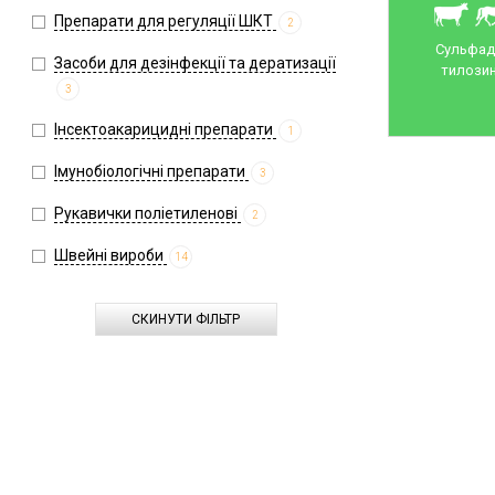
Препарати для регуляції ШКТ
2
Сульфади
Засоби для дезінфекції та дератизації
тилозин
3
Інсектоакарицидні препарати
1
Імунобіологічні препарати
3
Рукавички поліетиленові
2
Швейні вироби
14
СКИНУТИ ФІЛЬТР