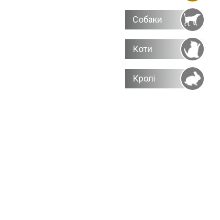
Собаки
Коти
Кролі