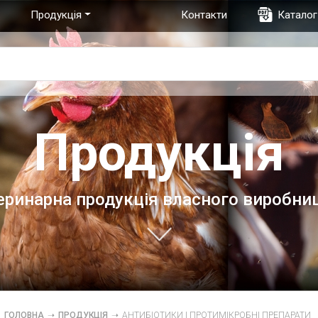
Продукція
Контакти
Каталог
Продукція
еринарна продукція власного виробни
ГОЛОВНА
➝
ПРОДУКЦІЯ
➝
АНТИБІОТИКИ І ПРОТИМІКРОБНІ ПРЕПАРАТИ