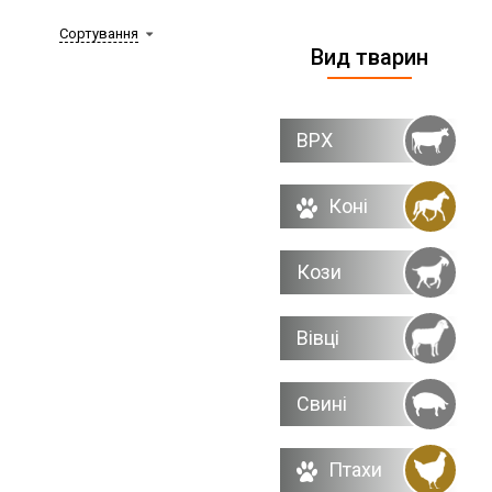
Сортування
Вид тварин
ВРХ
Коні
Кози
Вівці
Свині
Птахи