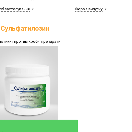
сіб застосування
Форма випуску
Сульфатилозин
іотики і протимікробні препарати