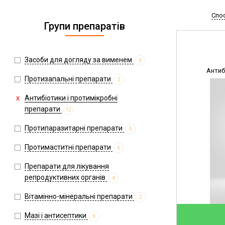
Спо
Групи препаратів
Засоби для догляду за вименем
3
Антиб
Протизапальні препарати
2
Антибіотики і протимікробні
препарати
12
Протипаразитарні препарати
5
Протимаститні препарати
6
Препарати для лікування
репродуктивних органів
4
Вітамінно-мінеральні препарати
2
Мазі і антисептики
6