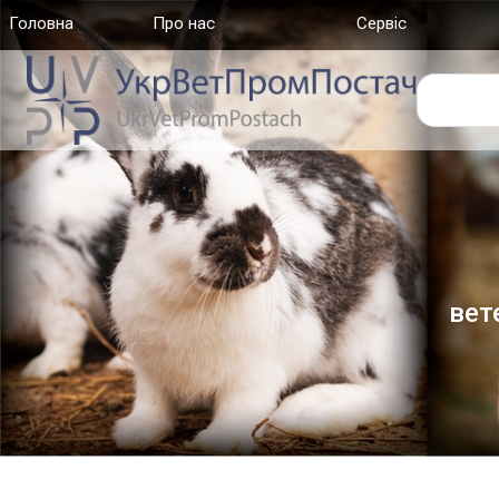
Головна
(current)
Про нас
Сервіс
вет