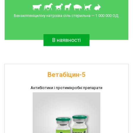
та
дератизації
Бензилпеніциліну натрієва сіль стерильна — 1 000 000 ОД.
Інсектоакарицидні
препарати
Імунобіологічні
В наявності
препарати
Рукавички
поліетиленові
Швейні
Ветабіцин-5
вироби
Антибіотики і протимікробні препарати
СКИНУТИ ФІЛЬТР