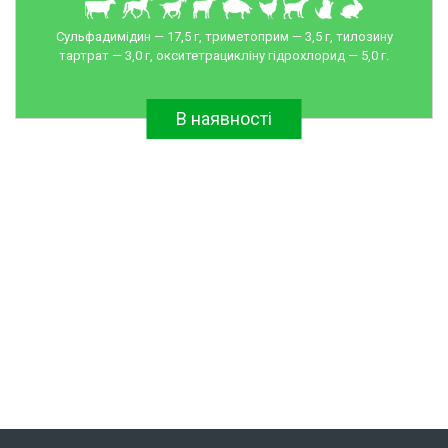
Сульфадимідин — 17,5 г, триметоприм — 3,5 г, тилозину
тартрат — 3,0 г, окситетрацикліну гідрохлорид — 5,0 г.
В наявності