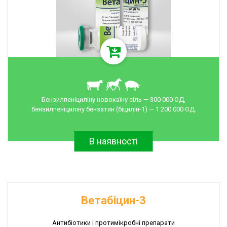
Бензилпеніциліну новокаїну сіль — 300 000 ОД,
бензилпеніциліну бензатин (біцилін-1) — 1 200 000 ОД.
В наявності
Ветабіцин-3
Антибіотики і протимікробні препарати