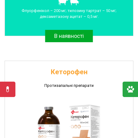
Флуорфенікол – 200 мг; тилозину тартрат – 50 мг;
дексаметазону ацетат – 0,5 мг.
В наявності
Кеторофен
Протизапальні препарати