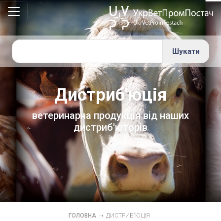
Групи
препаратів
×
Протизапальні
препарати
Препарати
Дистриб'юція
для
регулювання
ветеринарна продукція від наших
обміну
дистриб'юторів
речовин
Інше
ГОЛОВНА
➝
ДИСТРИБ'ЮЦІЯ