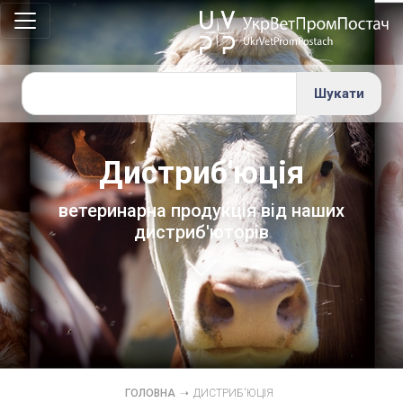
Групи
препаратів
×
Протизапальні
препарати
Препарати
Дистриб'юція
для
регулювання
ветеринарна продукція від наших
обміну
дистриб'юторів
речовин
Інше
ГОЛОВНА
➝
ДИСТРИБ'ЮЦІЯ