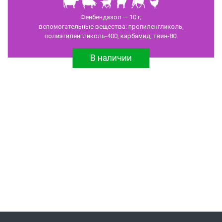
Антибиотики
Фенбендазол — 10 г;
и
вспомогательные вещества: пропиленгликоль,
противомикробные
полиэтиленгликоль-400, карбамид, твин-80.
препараты
В наличии
Ветеринарные
иммунобиологические
препараты
Диагностические
наборы
Перчатки
полиэтиленовые
Швейные
изделия