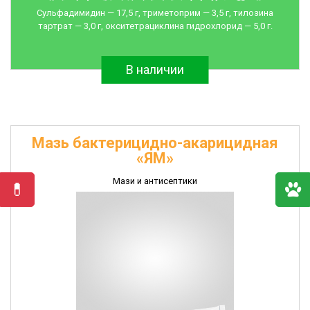
Сульфадимидин — 17,5 г, триметоприм — 3,5 г, тилозина
тартрат — 3,0 г, окситетрациклина гидрохлорид — 5,0 г.
В наличии
Мазь бактерицидно-акарицидная
«ЯМ»
Мази и антисептики