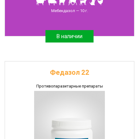
Антибиотики
Мебендазол — 10 г.
и
противомикробные
препараты
В наличии
Ветеринарные
иммунобиологические
препараты
Диагностические
наборы
Федазол 22
Перчатки
полиэтиленовые
Противопаразитарные препараты
Швейные
изделия