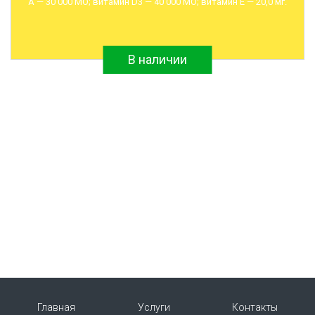
А — 30 000 МО; витамин D3 — 40 000 МО; витамин Е — 20,0 мг.
В наличии
Главная
Услуги
Контакты