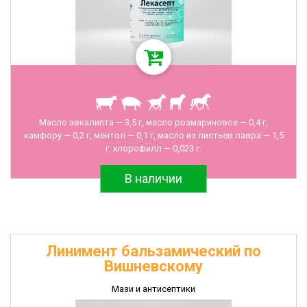
Масло эвкалипта — 3,5 г, масло розмариновое — 0,4 г,
камфору — 0,2 г, ментол — 0,1 г, масло из листьев лавра — 1,5
г, хлорофилл — 0,023 г.
В наличии
Линимент бальзамический по
Вишневскому
Мази и антисептики