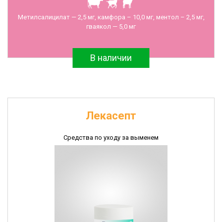
Антибиотики
Метилсалицилат — 2,5 мг, камфора – 10,0 мг, ментол – 2,5 мг,
и
гваякол — 5,0 мг
противомикробные
препараты
В наличии
Ветеринарные
иммунобиологические
препараты
Диагностические
наборы
Лекасепт
Перчатки
полиэтиленовые
Средства по уходу за выменем
Швейные
изделия