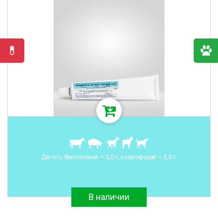
Деготь березовый — 3,0 г, ксероформ — 3,0 г.
В наличии