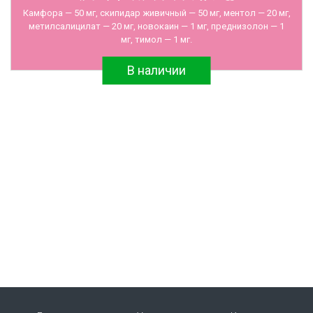
Камфора — 50 мг, скипидар живичный — 50 мг, ментол — 20 мг,
метилсалицилат — 20 мг, новокаин — 1 мг, преднизолон — 1
мг, тимол — 1 мг.
В наличии