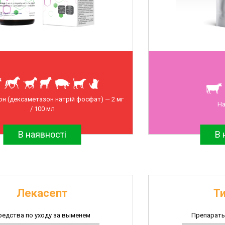
н (дексаметазон натрій фосфат) — 2 мг
На
/ 100 мл
В наявності
В 
Лекасепт
Т
редства по уходу за выменем
Препараты