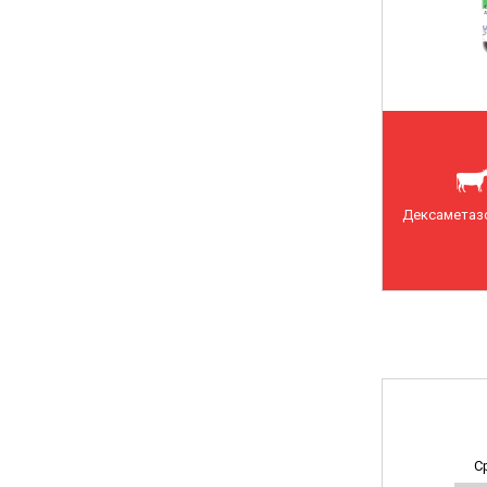
Дексаметазо
С