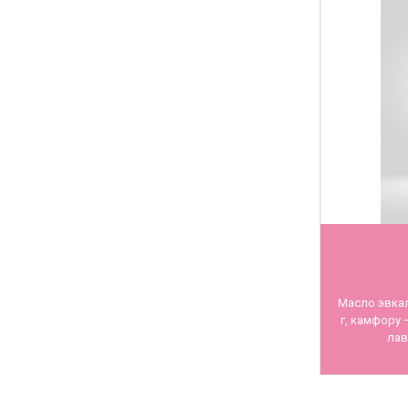
Масло эвкал
г, камфору —
лав