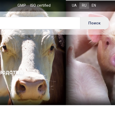
GMP
ISO certified
водства