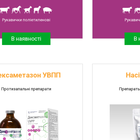
Рукавички поліетиленові
Рукавич
В наявності
В 
ексаметазон УВПП
Насі
Протизапальні препарати
Препараты