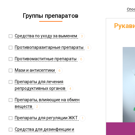
Спо
Группы препаратов
Рукави
Средства по уходу за выменем
3
Противопаразитарные препараты
5
Противомаститные препараты
6
Мази и антисептики
6
Препараты для лечения
репродуктивных органов
4
Препараты, влияющие на обмен
веществ
2
Препараты для регуляции ЖКТ
1
Средства для дезинфекции и