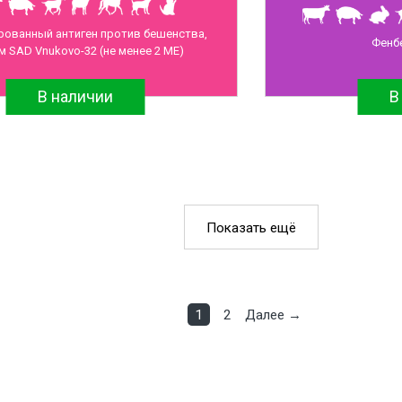
рованный антиген против бешенства,
Фенбе
 SAD Vnukovo-32 (не менее 2 МЕ)
В наличии
В
Показать ещё
1
2
Далее →