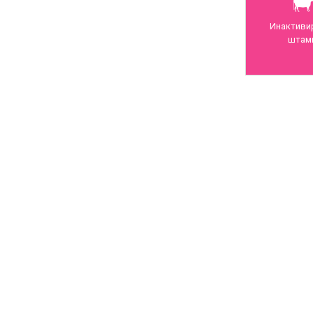
Инактиви
штамм