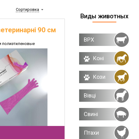
Сортировка
Виды животных
етеринарні 90 см
ВРХ
и полиэтиленовые
Коні
Кози
Вівці
Свині
Птахи