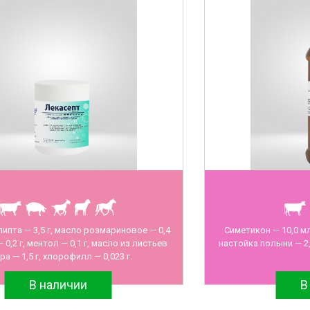
ипта — 3,5 г, масло розмариновое — 0,4
Симетикон — 10,0 мл
 0,2 г, ментол — 0,1 г, масло из листьев
настойка полыни — 2,
ра — 1,5 г, хлорофилл — 0,023 г.
В наличии
В