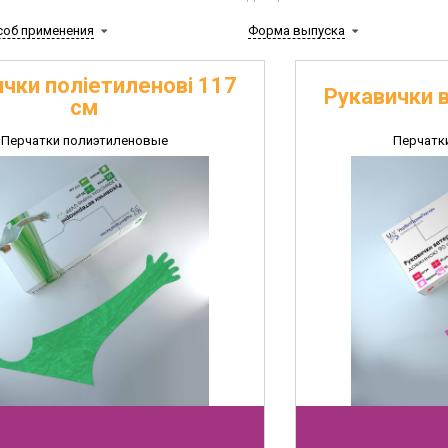
соб применения
Форма выпуска
чки поліетиленові 117
Рукавички в
см
Перчатки полиэтиленовые
Перчатк