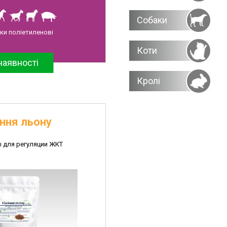
Собаки
ки поліетиленові
Коти
наявності
Кролі
ння льону
 для регуляции ЖКТ