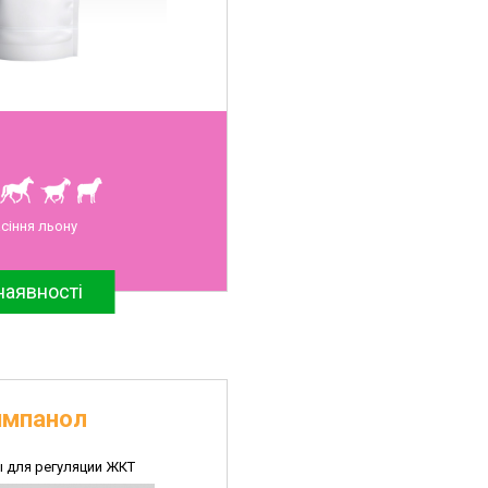
сіння льону
наявності
импанол
 для регуляции ЖКТ