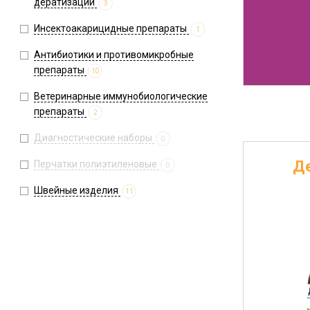
дератизации
3
Инсектоакарицидные препараты
1
Антибиотики и противомикробные
препараты
10
Ветеринарные иммунобиологические
препараты
2
Диагностические наборы
0
Д
Перчатки полиэтиленовые
0
Швейные изделия
11