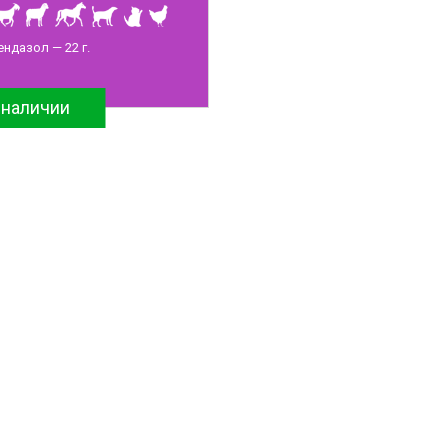
ндазол — 22 г.
 наличии