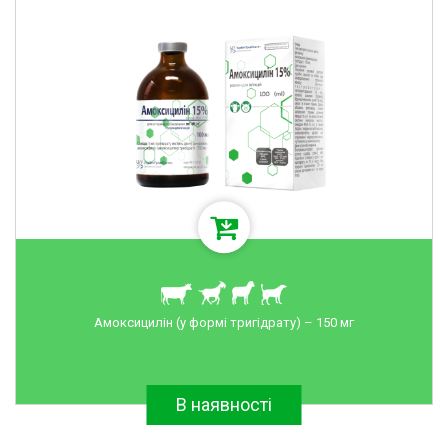
Амоксицилін (у формі тригідрату) – 150 мг
В наявності