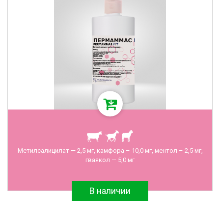
Метилсалицилат — 2,5 мг, камфора – 10,0 мг, ментол – 2,5 мг,
гваякол — 5,0 мг
В наличии