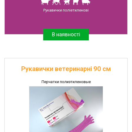
Антибиотики
Рукавички поліетиленові
и
противомикробные
препараты
В наявності
Ветеринарные
иммунобиологические
препараты
Диагностические
наборы
Рукавички ветеринарні 90 см
Перчатки
полиэтиленовые
Перчатки полиэтиленовые
Швейные
изделия