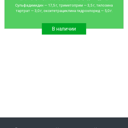
Сульфадимидин — 17,5 г, триметоприм — 3,5 г, тилозина
тартрат — 3,0 г, окситетрациклина гидрохлорид — 5,0 г.
В наличии