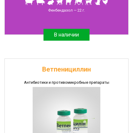
Антибиотики
Фенбендазол — 22 г.
и
противомикробные
препараты
В наличии
Ветеринарные
иммунобиологические
препараты
Диагностические
наборы
Ветпенициллин
Перчатки
полиэтиленовые
Антибиотики и противомикробные препараты
Швейные
изделия