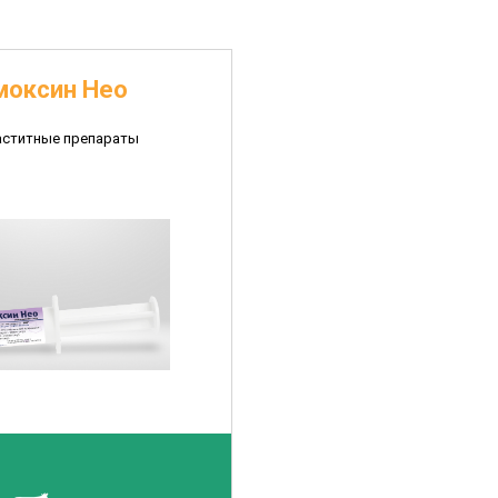
моксин Нео
ститные препараты