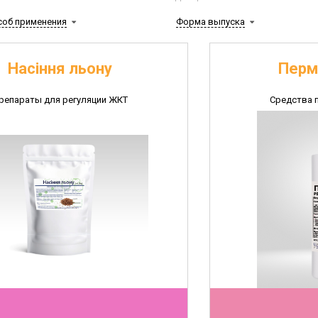
соб применения
Форма выпуска
Насіння льону
Перм
репараты для регуляции ЖКТ
Средства 