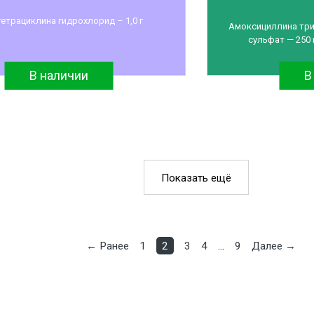
етрациклина гидрохлорид – 1,0 г
Амоксициллина триг
сульфат — 250 
В наличии
В
Показать ещё
← Ранее
1
2
3
4
…
9
Далее →