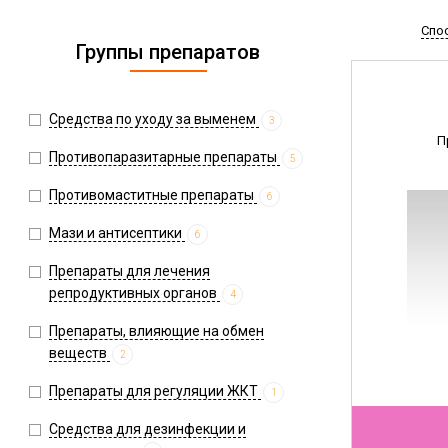
Спо
Группы препаратов
Средства по уходу за выменем
3
П
Противопаразитарные препараты
5
Противомаститные препараты
6
Мази и антисептики
6
Препараты для лечения
репродуктивных органов
4
Препараты, влияющие на обмен
веществ
2
Препараты для регуляции ЖКТ
1
Средства для дезинфекции и