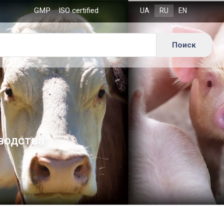
GMP
ISO certified
водства