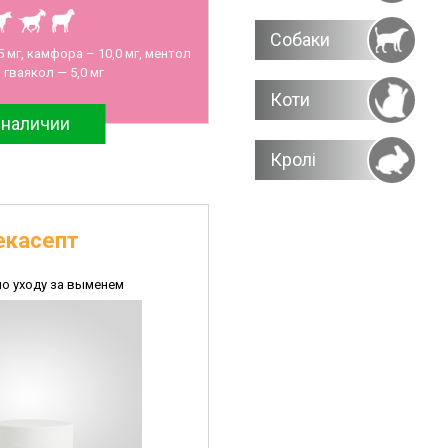
Собаки
 мг, камфора – 10,0 мг, ментол
, гваякол — 5,0 мг
Коти
 наличии
Кролі
екасепт
по уходу за выменем