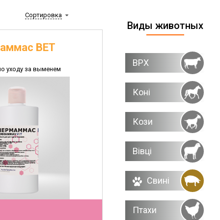
Сортировка
Виды животных
аммас ВЕТ
ВРХ
по уходу за выменем
Коні
Кози
Вівці
Свині
Птахи