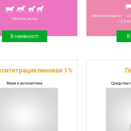
Метилсалицилат — 2,5
Насіння льону
– 2,5 мг
В наявності
В
кситетрациклиновая 1%
Л
Мази и антисептики
Средства 