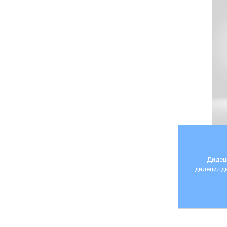
Дидец
дидецилди