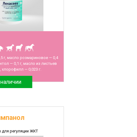
5 г, масло розмариновое — 0,4
ентол — 0,1 г, масло из листьев
г, хлорофилл — 0,023 г.
 наличии
импанол
 для регуляции ЖКТ