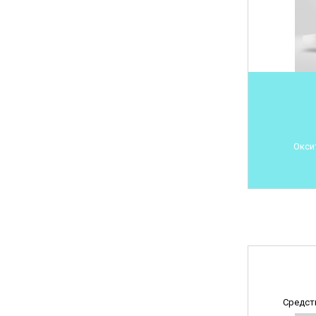
Окси
Средст