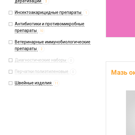
дератизации
3
Инсектоакарицидные препараты
1
Антибиотики и противомикробные
препараты
10
Ветеринарные иммунобиологические
препараты
2
Диагностические наборы
0
Мазь о
Перчатки полиэтиленовые
0
Швейные изделия
11