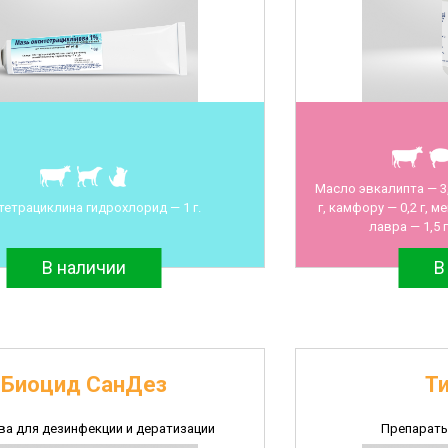
Масло эвкалипта — 3,
тетрациклина гидрохлорид — 1 г.
г, камфору — 0,2 г, м
лавра — 1,5 
В наличии
В
Биоцид СанДез
Т
ва для дезинфекции и дератизации
Препараты