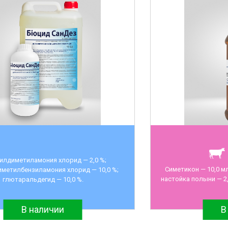
илдиметиламония хлорид — 2,0 %;
Симетикон — 10,0 мл
метилбензиламония хлорид — 10,0 %;
настойка полыни — 2,
глютаральдегид — 10,0 %.
В наличии
В