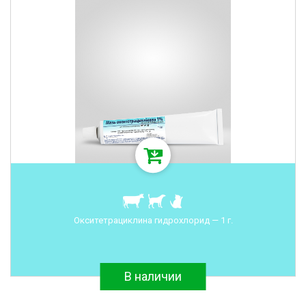
Окситетрациклина гидрохлорид — 1 г.
В наличии