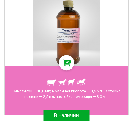
Симетикон — 10,0 мл; молочная кислота — 3,5 мл; настойка
полыни — 2,5 мл; настойка чемерицы — 3,0 мл.
В наличии