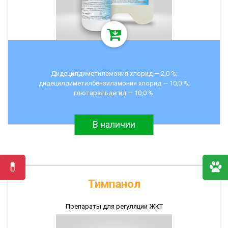
Дидецилдиметиламония хлорид — 2,0 %;
дидецилдиметилбензиламония хлорид — 10,0 %;
глютаральдегид — 10,0 %.
В наличии
Тимпанол
Препараты для регуляции ЖКТ