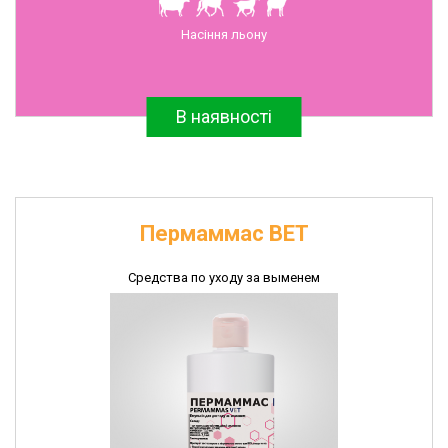
Антибиотики
Насіння льону
и
противомикробные
препараты
В наявності
Ветеринарные
иммунобиологические
препараты
Диагностические
наборы
Пермаммас ВЕТ
Перчатки
полиэтиленовые
Средства по уходу за выменем
Швейные
изделия