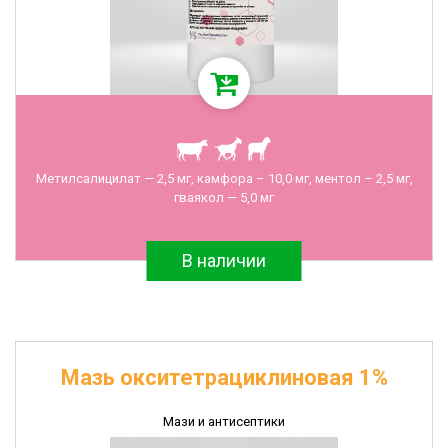
Метилсалицилат — 2,5 мг, камфора – 10,0 мг, ментол – 2,5 мг,
гваякол — 5,0 мг
В наличии
Мазь окситетрациклиновая 1%
Мази и антисептики