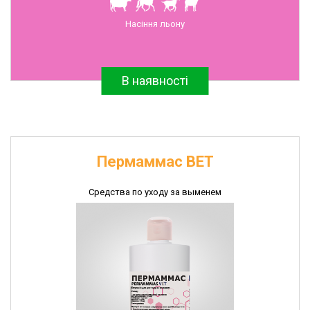
Антибиотики
Насіння льону
и
противомикробные
препараты
В наявності
Ветеринарные
иммунобиологические
препараты
Диагностические
наборы
Пермаммас ВЕТ
Перчатки
полиэтиленовые
Средства по уходу за выменем
Швейные
изделия