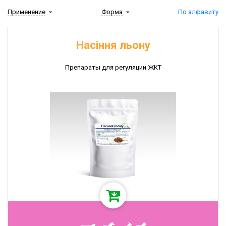
лечения
Применение
Форма
По алфавиту
репродуктивных
органов
Препараты,
Насіння льону
влияющие
на
Препараты для регуляции ЖКТ
обмен
веществ
Препараты
для
регуляции
ЖКТ
Средства
для
дезинфекции
и
дератизации
Инсектоакарицидные
препараты