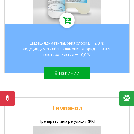
Дидецилдиметиламония хлорид — 2,0 %;
дидецилдиметилбензиламония хлорид — 10,0 %;
глютаральдегид — 10,0 %.
В наличии
Тимпанол
Препараты для регуляции ЖКТ