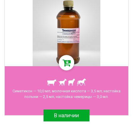
Симетикон — 10,0 мл; молочная кислота — 3,5 мл; настойка
полыни — 2,5 мл; настойка чемерицы — 3,0 мл.
В наличии