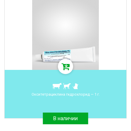
Окситетрациклина гидрохлорид — 1 г.
В наличии