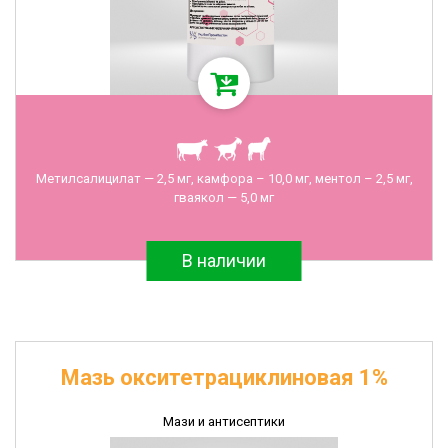
Метилсалицилат — 2,5 мг, камфора – 10,0 мг, ментол – 2,5 мг,
гваякол — 5,0 мг
В наличии
Мазь окситетрациклиновая 1%
Мази и антисептики