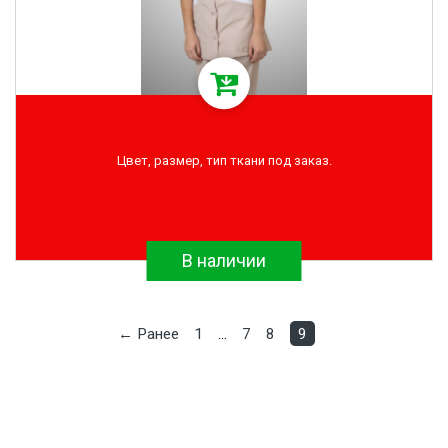
Цвет, размер, тип ткани под заказ.
В наличии
← Ранее
1
…
7
8
9