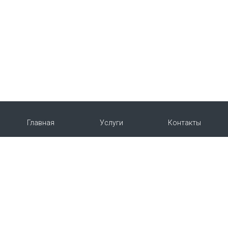
Главная
Услуги
Контакты
О нас
Продукция
Copyright © 2015-2026 | Укрветпромпостач