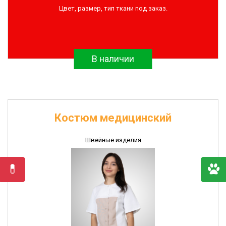
Цвет, размер, тип ткани под заказ.
Антибиотики
и
противомикробные
препараты
В наличии
Ветеринарные
иммунобиологические
препараты
Диагностические
наборы
Костюм медицинский
Перчатки
полиэтиленовые
Швейные изделия
Швейные
изделия