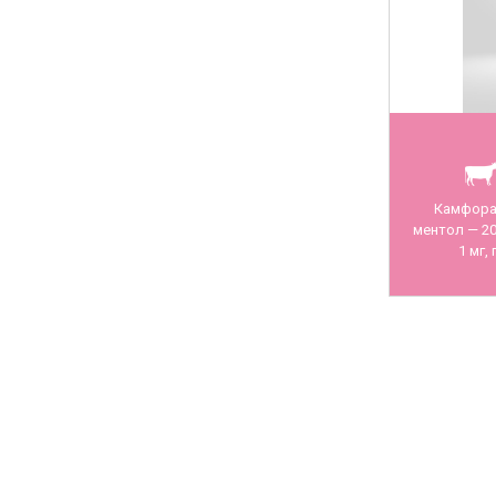
Камфора 
ментол — 20
1 мг,