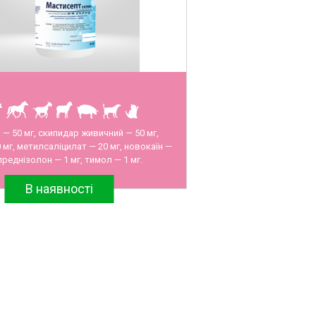
— 50 мг, скипидар живичний — 50 мг,
 мг, метилсаліцилат — 20 мг, новокаїн —
 преднізолон — 1 мг, тимол — 1 мг.
В наявності