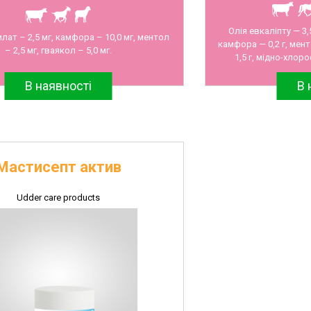
Олія евкаліпту — 3,
лат – 2,5 мг, камфора – 10,0 мг, ментол
камфора — 0,2 г, мент
– 2,5 мг, гваякол – 5,0 мг.
1,5 г, мідно-хлор
В наявності
В 
Мастисепт актив
Udder care products