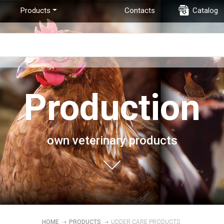
Products
Contacts
Catalog
Production
own veterinary products
HOME
➝
PRODUCTS
➝
UDDER CARE PRODUCTS