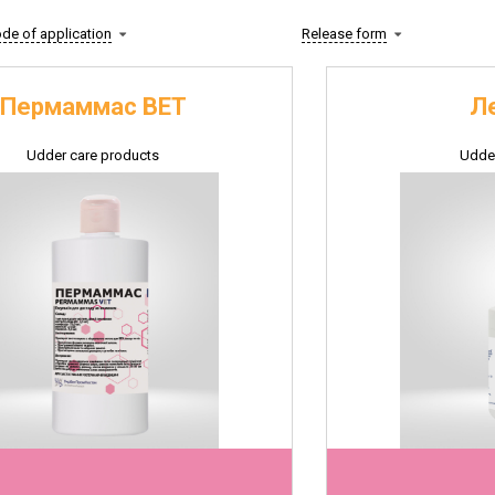
de of application
Release form
Пермаммас ВЕТ
Л
Udder care products
Udder