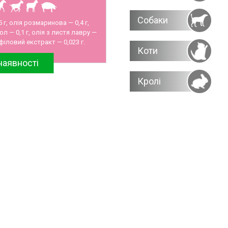
Собаки
5 г, олія розмаринова — 0,4 г,
ол — 0,1 г, олія з листя лавру —
офіловий екстракт — 0,023 г.
Коти
наявності
Кролі