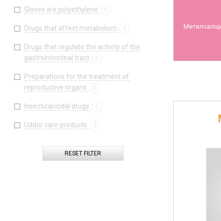
Gloves are polyethylene
0
Метилсаліци
Drugs that affect metabolism
0
Drugs that regulate the activity of the
gastrointestinal tract
0
Preparations for the treatment of
reproductive organs
0
Insecticaricidal drugs
0
Udder care products
0
RESET FILTER