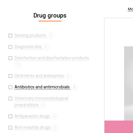
Mo
Drug groups
Sewing products
0
Diagnostic kits
0
Disinfection and disinfestation products
0
Ointments and antiseptics
0
Antibiotics and antimicrobials
2
Veterinary immunobiological
preparations
0
Antiparasitic drugs
0
Anti-mastitis drugs
0