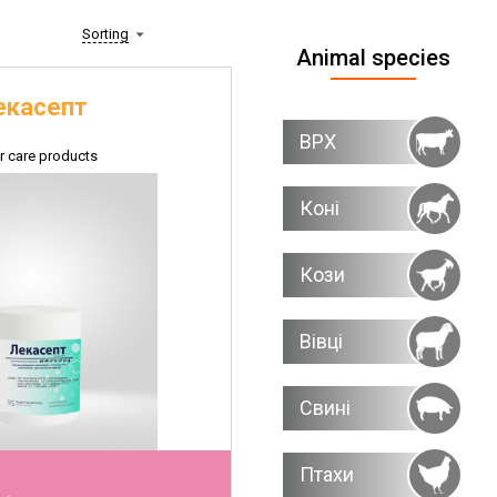
Sorting
Animal species
екасепт
ВРХ
 care products
Коні
Кози
Вівці
Свині
Птахи