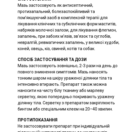
Мазь застосовують як антисептичний,
протизапальний, болезаспокійливий та
пом’якшуючий засіб в комплексній терапії для
лікування клінічних та субклінічних форм маститів,
набряків молочної залози, для лікування флегмон,
запалень, при забоях м’язів, зв’язок та суглобів,
невралгій, ревматичних запалень, у великої худоби,
коней, овець, кіз, свиней, котів та собак.
СПОСІБ ЗАСТОСУВАННЯ ТА ДОЗИ
Мазь застосовують зовнішньо, 2-3 рази на день до
повного зникнення симптомів. Мазь наносять
тонким шаром на шкіру ураженої ділянки тіла та
інтенсивно втирають. Препарат також можна
наносити на чисту білу тканину або марлеву
серветку, якою попередньо покривають уражену
ділянку тіла. Серветку з препаратом закріплюють
бинтом або спеціальним клеєм на 20–40 хвилин.
ПРОТИПОКАЗАННЯ
Не застосовувати препарат при індивідуальній