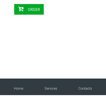
ORDER
Home
Services
Contacts
About
Products