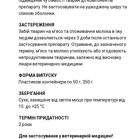
підвищеній чутливості тварин до компонентів
препарату. Не застосовувати на ушкоджену шкіру та
слизові оболонки.
ЗАСТЕРЕЖЕННЯ
Забій тварин на м’ясо та споживання молока в їжу
людям дозволяється через 3 доби після останнього
застосування препарату. Отримане, до зазначеного
терміну, м’ясо та молоко утилізують або згодовують
непродуктивним тваринам, залежно від висновку
лікаря ветеринарної медицини.
ФОРМА ВИПУСКУ
Пластикові контейнери по 50 г, 350 г.
ЗБЕРІГАННЯ
Сухе, захищене від світла місце при температурі від
15 до +25 °C.
ТЕРМІН ПРИДАТНОСТІ
2 роки.
Для застосування у ветеринарній медицині!