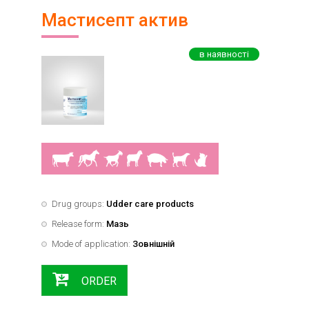
Veterinary
Мастисепт актив
immunobiological
preparations
в наявності
Antiparasitic
drugs
Anti-
mastitis
drugs
Gloves
are
polyethylene
Drugs
Drug groups:
Udder care products
that
Release form:
Мазь
affect
Mode of application:
Зовнішній
metabolism
Drugs
ORDER
that
regulate