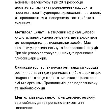
активації фагоцитозу. При 20 % резорбції
досягається активне проникнення камфори та
проявляються її судинорозширювальні властивості,
які проявляються як поверхнево, так і глибоко в
тканинах.
Метилсаліцилат
— метиловий ефір саліцилової
кислоти, малотоксична речовина, що відноситься
до нестероїдних протизапальних засобів. Має
зігріваючу, протизапальну та болезаспокійливу дії.
При місцевому застосуванні швидко проникає в
глибокі шари шкіри.
Скипидар
або терпентинова олія завдяки хорошій
розчинності в ліпідах проникає в глибокі шари шкіри,
подразнює її рецептори та викликає рефлекторні
зміни в організмі. Проявляє місцево подразнюючу
та знеболюючу дії.
Ментол
має подразнюючу, місцевоанестезуючу,
заспокійливу дії та проявляє антисептичні
властивості.