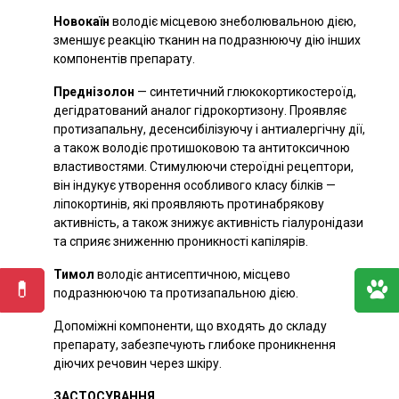
Новокаїн
володіє місцевою знеболювальною дією,
зменшує реакцію тканин на подразнюючу дію інших
компонентів препарату.
Преднізолон
— синтетичний глюкокортикостероїд,
дегідратований аналог гідрокортизону. Проявляє
протизапальну, десенсибілізуючу і антиалергічну дії,
а також володіє протишоковою та антитоксичною
властивостями. Стимулюючи стероїдні рецептори,
він індукує утворення особливого класу білків —
ліпокортинів, які проявляють протинабрякову
активність, а також знижує активність гіалуронідази
та сприяє зниженню проникності капілярів.
Тимол
володіє антисептичною, місцево
подразнюючою та протизапальною дією.
Допоміжні компоненти, що входять до складу
препарату, забезпечують глибоке проникнення
діючих речовин через шкіру.
ЗАСТОСУВАННЯ