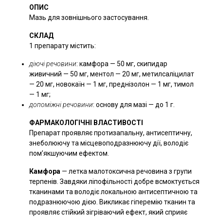
the
ОПИС
activity
Мазь для зовнішнього застосування.
of
the
СКЛАД
1 препарату містить:
gastrointestinal
tract
діючі речовини
: камфора — 50 мг, скипидар
Preparations
живичний — 50 мг, ментол — 20 мг, метилсаліцилат
for
— 20 мг, новокаїн — 1 мг, преднізолон — 1 мг, тимол
the
— 1 мг;
treatment
допоміжні речовини
: основу для мазі — до 1 г.
of
ФАРМАКОЛОГІЧНІ ВЛАСТИВОСТІ
reproductive
Препарат проявляє протизапальну, антисептичну,
organs
знеболюючу та місцевоподразнюючу дії, володіє
Insecticaricidal
пом’якшуючим ефектом.
drugs
Камфора
— летка малотоксична речовина з групи
Udder
терпенів. Завдяки ліпофільності добре всмоктується
care
тканинами та володіє локальною антисептичною та
products
подразнюючою дією. Викликає гіперемію тканин та
проявляє стійкий зігріваючий ефект, який сприяє