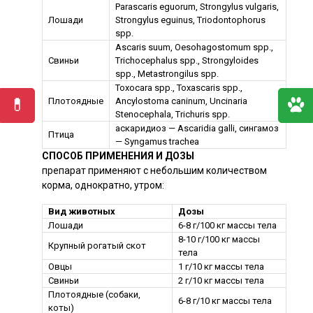
Parascaris eguorum, Strongylus vulgaris,
Лошади
Strongylus eguinus, Triodontophorus
spp.
Ascaris suum, Oesohagostomum spp.,
Свиньи
Trichocephalus spp., Strongyloides
spp., Metastrongilus spp.
Toxocara spp., Toxascaris spp.,
Плотоядные
Ancylostoma caninum, Uncinaria
Stenocephala, Trichuris spp.
аскаридиоз — Ascaridia galli, сингамоз
Птица
— Syngamus trachea
СПОСОБ ПРИМЕНЕНИЯ И ДОЗЫ
препарат применяют с небольшим количеством
корма, однократно, утром:
Вид животных
Дозы
Лошади
6-8 г/100 кг массы тела
8-10 г/100 кг массы
Крупный рогатый скот
тела
Овцы
1 г/10 кг массы тела
Свиньи
2 г/10 кг массы тела
Плотоядные (собаки,
6-8 г/10 кг массы тела
коты)