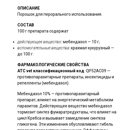
Антибиотики
ОПИСАНИЕ
и
Порошок для перорального использования.
противомикробные
СОСТАВ
препараты
100 г препарата содержат
Ветеринарные
иммунобиологические
действующее вещество
: мебендазол — 10 г;
препараты
вспомогательные вещества
: крахмал кукурузный —
до 100 г.
Диагностические
наборы
ФАРМАКОЛОГИЧЕСКИЕ СВОЙСТВА
Перчатки
ATC vet классификационный код
: QP52AC09 —
полиэтиленовые
противопаразитарные препараты, инсектициды и
репелленты (мебендазол).
Швейные
изделия
Мебендазол 10% — противопаразитарный
препарат, влияет на энергетический метаболизм
паразитов. Действующее вещество мебендазол
тормозит синтез фумаратредуктазы, что влияет на
цикл Кребса и вызывает замедление синтеза
гликогена. Эти изменения обусловливают гибель