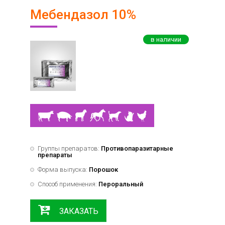
лечения
Мебендазол 10%
репродуктивных
органов
в наличии
Препараты,
влияющие
на
обмен
веществ
Препараты
для
регуляции
ЖКТ
Группы препаратов:
Противопаразитарные
Средства
препараты
для
Форма выпуска:
Порошок
дезинфекции
и
Способ применения:
Пероральный
дератизации
Инсектоакарицидные
ЗАКАЗАТЬ
препараты