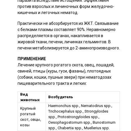
паразита вследствие истощения. Эффективен
против взрослых и личиночных форм желудочно-
кишечных и легочных нематод.
Практически не абсорбируется из ЖКТ. Связывание
с белками плазмы составляет 90%. Неравномерно
распределяется в органах, накапливается в
жировой ткани, печени, личинках гельминтов. В
печени метаболизируется до 2-аминопроизводного.
ПРИМЕНЕНИЕ
Лечение крупного рогатого скота, овец, лошадей,
свиней, птицы (куры, гуси, фазаны), плотоядных
(собаки, кошки, пушные звери) при нематодозах
пищеварительного тракта и легких:
Вид
Возбудитель
животных
Haemonchus spp., Nematodirus spp.,
Крупный
Trichocephalus spp., Strongyloides
рогатый
spp., Protostrongyloides spp.,
скот, овцы,
Oesophagostomum spp., Bunostomum
козы
spp., Chabertia spp., Muellerius spp.