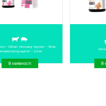
ол – 200 мг; тилозину тартрат – 50 мг;
Кето
ексаметазону ацетат – 0,5 мг.
В наявності
В 