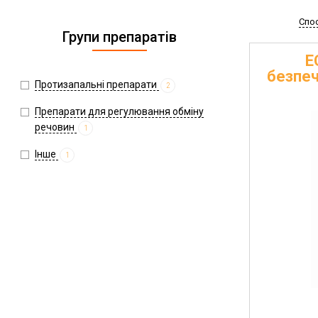
Спо
Групи препаратів
E
безпеч
Протизапальні препарати
2
Препарати для регулювання обміну
речовин
1
Інше
1