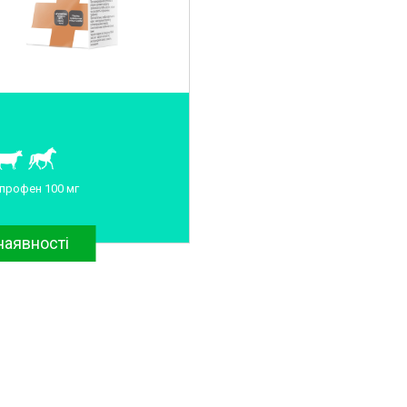
профен 100 мг
наявності