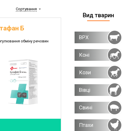
Сортування
Вид тварин
тафан Б
ВРХ
егулювання обміну речовин
Коні
Кози
Вівці
Свині
Птахи