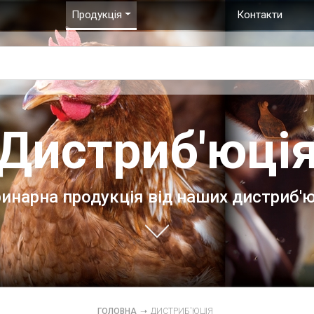
Продукція
Контакти
Дистриб'юці
инарна продукція від наших дистриб'
ГОЛОВНА
➝
ДИСТРИБ'ЮЦІЯ