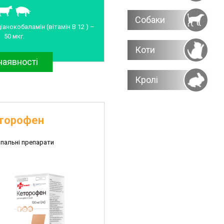
Собаки
іанокобаламін (вітамін В 12 ) –
50 мкг.
Коти
наявності
Кролі
торофен
пальні препарати