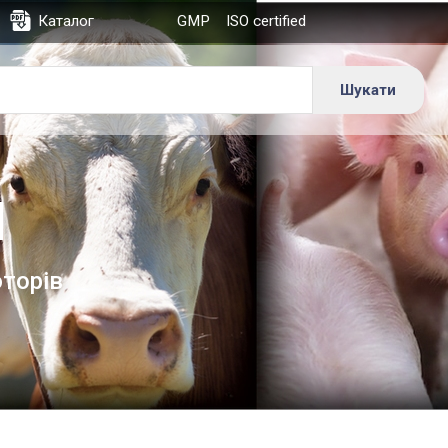
Каталог
GMP
ISO certified
я
юторів