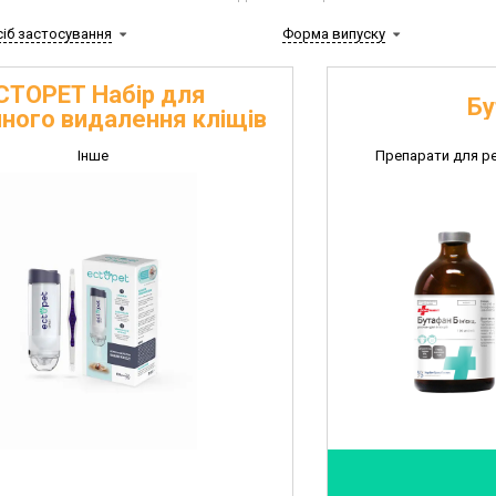
сіб застосування
Форма випуску
CTOPET Набір для
Бу
ного видалення кліщів
Інше
Препарати для р