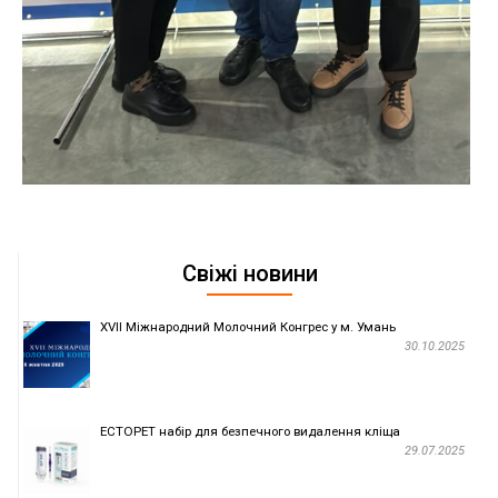
Свіжі новини
ХVІІ Міжнародний Молочний Конгрес у м. Умань
30.10.2025
ECTOPET набір для безпечного видалення кліща
29.07.2025