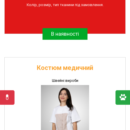
Колір, розмір, тип тканини під замовлення.
та
дератизації
Інсектоакарицидні
препарати
В наявності
Імунобіологічні
препарати
Рукавички
поліетиленові
Швейні
Костюм медичний
вироби
Швейні вироби