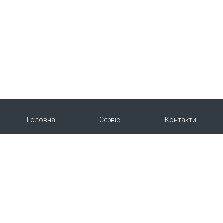
Головна
Сервіс
Контакти
Про нас
Продукція
Copyright © 2015-2026 | Укрветпромпостач