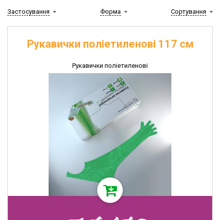
препарати
Застосування
Форма
Сортування
Препарати
для
лікування
Рукавички поліетиленові 117 см
репродуктивних
органів
Рукавички поліетиленові
Вітамінно-
мінеральні
препарати
Мазі
і
антисептики
Препарати
для
регуляції
ШКТ
Засоби
для
дезінфекції