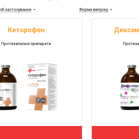
сіб застосування
Форма випуску
Кеторофен
Дексам
Протизапальні препарати
Протиза