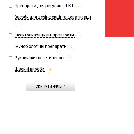
Препарати для регуляції ШКТ
2
Засоби для дезінфекції та дератизації
3
Інсектоакарицидні препарати
1
Імунобіологічні препарати
3
Рукавички поліетиленові
2
Швейні вироби
14
СКИНУТИ ФІЛЬТР