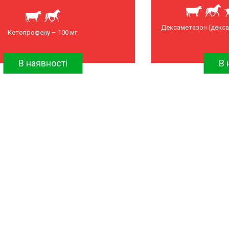
Дексаметазон (декса
Кетопрофену – 100 мг.
В наявності
В 