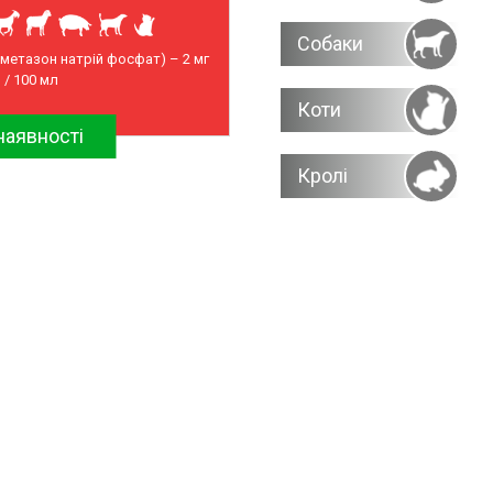
Собаки
метазон натрій фосфат) – 2 мг
/ 100 мл
Коти
наявності
Кролі