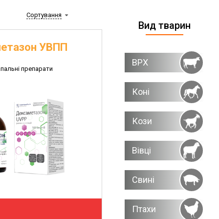
Сортування
Вид тварин
етазон УВПП
ВРХ
пальні препарати
Коні
Кози
Вівці
Свині
Птахи