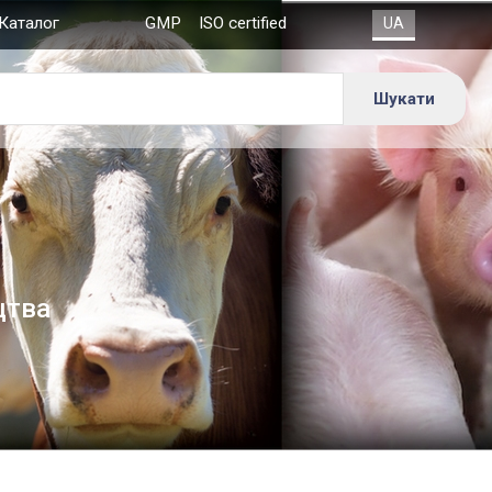
Каталог
GMP
ISO certified
цтва