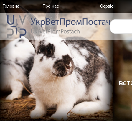
Головна
(current)
Про нас
Сервіс
вет