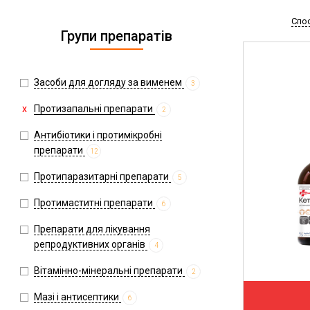
Спо
Групи препаратів
Засоби для догляду за вименем
3
Протизапальні препарати
2
Антибіотики і протимікробні
препарати
12
Протипаразитарні препарати
5
Протимаститні препарати
6
Препарати для лікування
репродуктивних органів
4
Вітамінно-мінеральні препарати
2
Мазі і антисептики
6