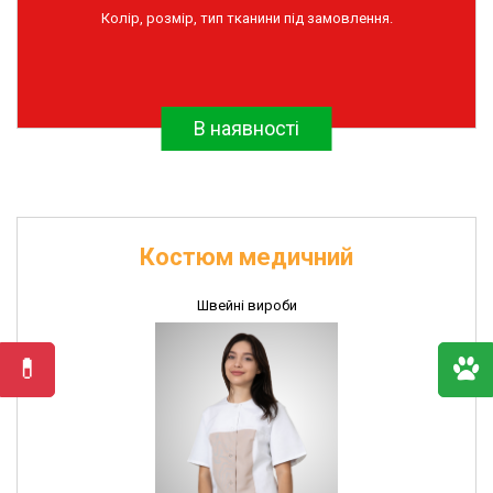
Колір, розмір, тип тканини під замовлення.
та
дератизації
Інсектоакарицидні
препарати
В наявності
Імунобіологічні
препарати
Рукавички
поліетиленові
Швейні
Костюм медичний
вироби
Швейні вироби