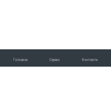
Головна
Сервіс
Контакти
Про нас
Продукція
Copyright © 2015-2026 | Укрветпромпостач