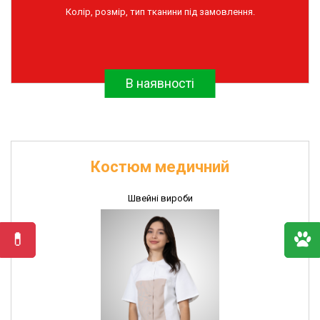
Колір, розмір, тип тканини під замовлення.
та
дератизації
Інсектоакарицидні
препарати
В наявності
Імунобіологічні
препарати
Рукавички
поліетиленові
Швейні
Костюм медичний
вироби
Швейні вироби