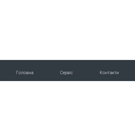
Головна
Сервіс
Контакти
Про нас
Продукція
Copyright © 2015-2026 | Укрветпромпостач