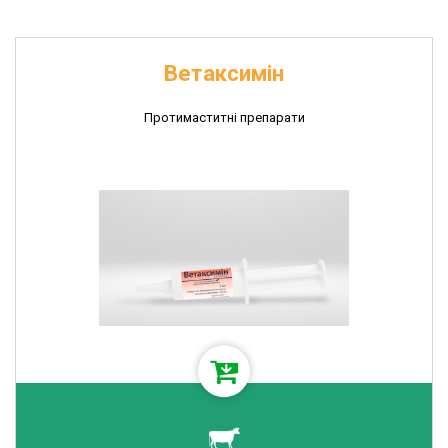
Ветаксимін
Протимаститні препарати