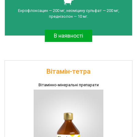
та
Енрофлоксацин — 200 мг, неоміцину сульфат — 200 мг,
дератизації
преднізолон — 10 мг.
Інсектоакарицидні
препарати
В наявності
Імунобіологічні
препарати
Рукавички
поліетиленові
Швейні
Вітамін-тетра
вироби
Вітамінно-мінеральні препарати