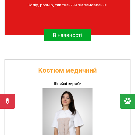
Колір, розмір, тип тканини під замовлення.
та
дератизації
Інсектоакарицидні
препарати
В наявності
Імунобіологічні
препарати
Рукавички
поліетиленові
Швейні
Костюм медичний
вироби
Швейні вироби