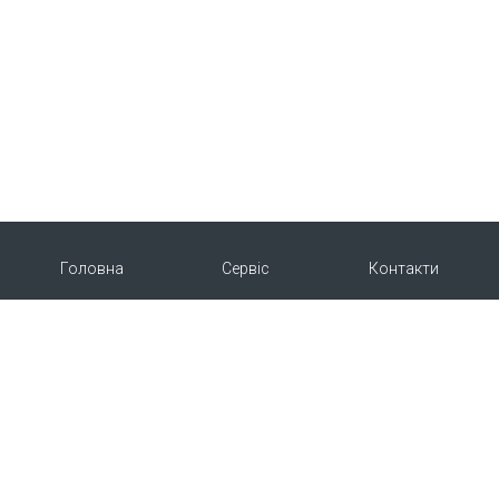
Головна
Сервіс
Контакти
Про нас
Продукція
Copyright © 2015-2026 | Укрветпромпостач