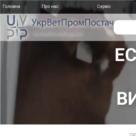
Головна
(current)
Про нас
Сервіс
EC
В
ГО