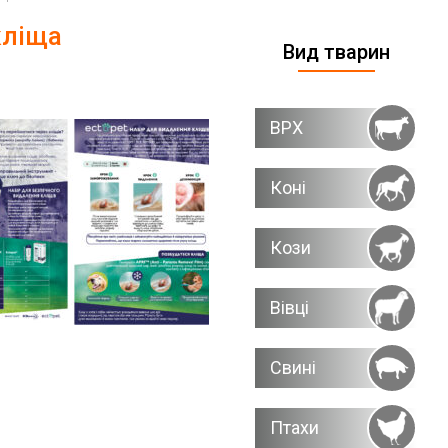
кліща
Вид тварин
ВРХ
Коні
Кози
Вівці
Свині
Птахи