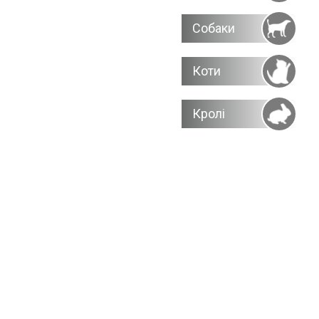
Собаки
Коти
Кролі