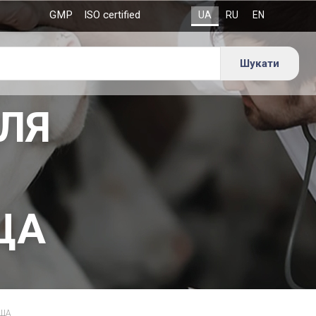
GMP
ISO certified
ДЛЯ
ЩА
ІЩА