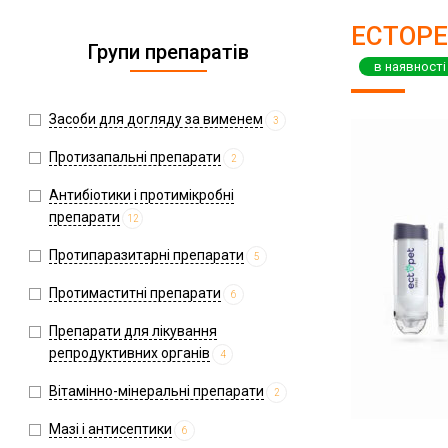
ECTOPET
Групи препаратів
в наявності
Засоби для догляду за вименем
3
Протизапальні препарати
2
Антибіотики і протимікробні
препарати
12
Протипаразитарні препарати
5
Протимаститні препарати
6
Препарати для лікування
репродуктивних органів
4
Вітамінно-мінеральні препарати
2
Мазі і антисептики
6