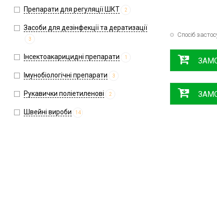
Препарати для регуляції ШКТ
2
Засоби для дезінфекції та дератизації
Спосіб засто
3
Інсектоакарицидні препарати
1
ЗАМ
Імунобіологічні препарати
3
Рукавички поліетиленові
ЗАМ
2
Швейні вироби
14